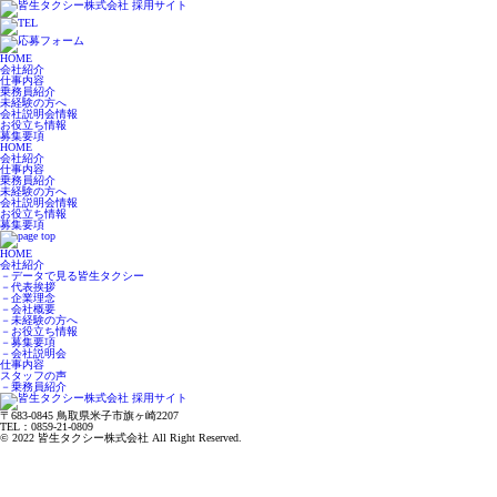
HOME
会社紹介
仕事内容
乗務員紹介
未経験の方へ
会社説明会情報
お役立ち情報
募集要項
HOME
会社紹介
仕事内容
乗務員紹介
未経験の方へ
会社説明会情報
お役立ち情報
募集要項
HOME
会社紹介
－データで見る皆生タクシー
－代表挨拶
－企業理念
－会社概要
－未経験の方へ
－お役立ち情報
－募集要項
－会社説明会
仕事内容
スタッフの声
－乗務員紹介
〒683-0845 鳥取県米子市旗ヶ崎2207
TEL：0859-21-0809
© 2022 皆生タクシー株式会社 All Right Reserved.